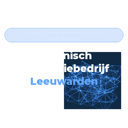
Al sinds 2006 dé specialist voor al uw
installatiewerk.
Technisch
Installatiebedrijf
Leeuwarden